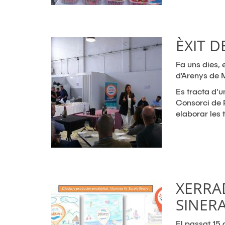
ÈXIT D
Fa uns dies, 
d’Arenys de M
Es tracta d'u
Consorci de P
elaborar les 
XERRA
SINER
El passat 15 