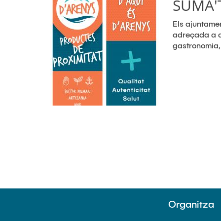
SUMA'
Els ajuntame
adreçada a di
gastronomia, a
Organitza