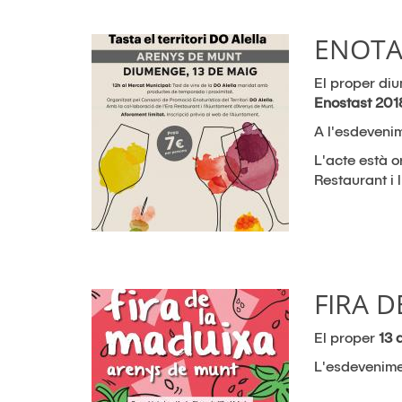
ENOTA
El proper d
Enostast 201
A l'esdevenim
L'acte està o
Restaurant i 
FIRA D
El proper
13 
L'esdevenimen