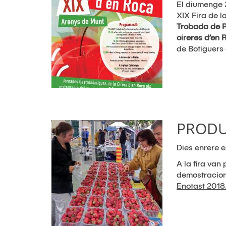
El diumenge 2
XIX Fira de l
Trobada de P
cireres d’en 
de Botiguers
PRODU
Dies enrere e
A la fira van
demostracions
Enotast 2018