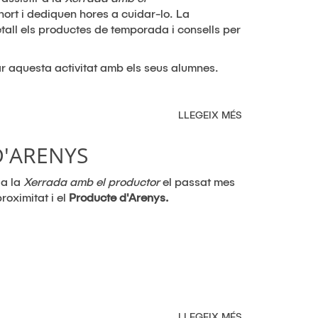
'hort i dediquen hores a cuidar-lo. La
all els productes de temporada i consells per
zar aquesta activitat amb els seus alumnes.
LLEGEIX MÉS
SOBRE
XERRADA
AMB
D'ARENYS
ELS
ALUMNES
 a la
Xerrada amb el productor
el passat mes
DE
proximitat i el
Producte d'Arenys.
4T
DE
PRIMÀRIA
DE
L'ESCOLA
SINERA
LLEGEIX MÉS
SOBRE