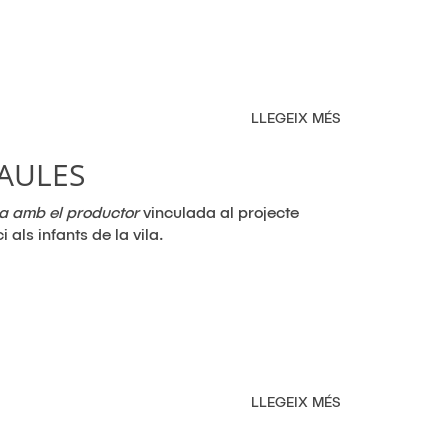
LLEGEIX MÉS
SOBRE
FIRA
DE
 AULES
LA
MADUIXA
a amb el productor
vinculada al projecte
 als infants de la vila.
LLEGEIX MÉS
SOBRE
EL
PRODUCTE