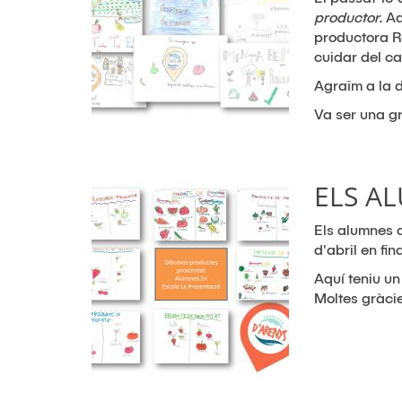
productor.
Aq
productora R
cuidar del c
Agraïm a la d
Va ser una g
ELS A
Els alumnes d
d'abril en fin
Aquí teniu un 
Moltes gràcie