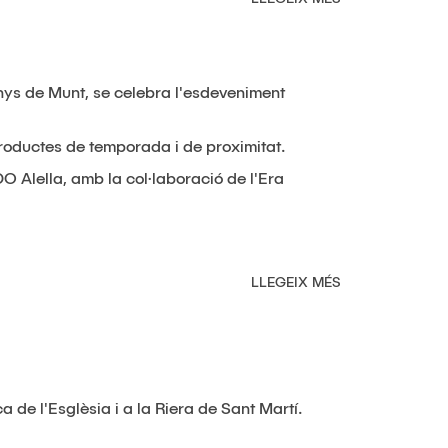
ELS
ALUMNES
DIBUIXEN
PRODUCTES
enys de Munt, se celebra l'esdeveniment
D'ARENYS
ductes de temporada i de proximitat.
DO Alella, amb la col·laboració de l'Era
LLEGEIX MÉS
SOBRE
ENOTAST
2018
ça de l'Esglèsia i a la Riera de Sant Martí.