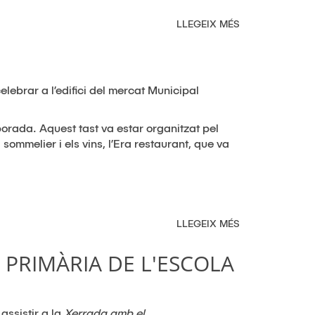
LLEGEIX MÉS
SOBRE
PRODUCTE
D'ARENYS
A
LA
lebrar a l’edifici del mercat Municipal
FIRA
DE
LA
orada. Aquest tast va estar organitzat pel
MADUIXA
sommelier i els vins, l’Era restaurant, que va
2018
LLEGEIX MÉS
SOBRE
ÈXIT
DE
 PRIMÀRIA DE L'ESCOLA
L'ENOTAST
2018
assistir a la
Xerrada amb el