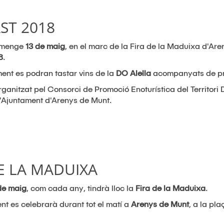
ST 2018
iumenge
13 de maig
, en el marc de la Fira de la Maduixa d'Ar
8
.
ent es podran tastar vins de la
DO Alella
acompanyats de pro
rganitzat pel Consorci de Promoció Enoturística del Territori 
l'Ajuntament d'Arenys de Munt.
E LA MADUIXA
de maig
, com cada any, tindrà lloc la
Fira de la Maduixa
.
t es celebrarà durant tot el matí a
Arenys de Munt
, a la pla