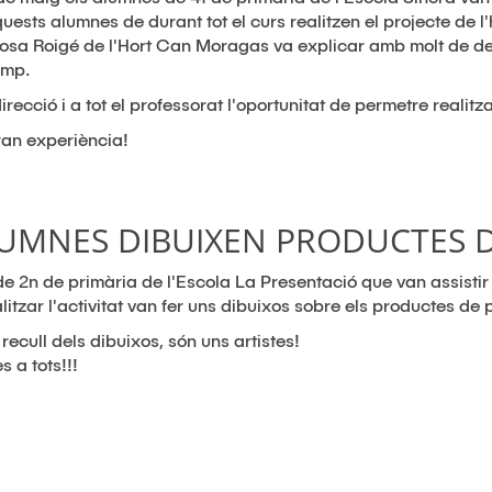
uests alumnes de durant tot el curs realitzen el projecte de l
osa Roigé de l'Hort Can Moragas va explicar amb molt de det
amp.
irecció i a tot el professorat l'oportunitat de permetre realit
ran experiència!
LUMNES DIBUIXEN PRODUCTES 
e 2n de primària de l'Escola La Presentació que van assistir
alitzar l'activitat van fer uns dibuixos sobre els productes de 
recull dels dibuixos, són uns artistes!
s a tots!!!