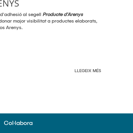
ENYS
D'ARENYS
ENTRA
d'adhesió al segell
Producte d'Arenys
A
donar major visibilitat a productes elaborats,
LES
dos Arenys.
AULES
LLEGEIX MÉS
SOBRE
SUMA'T
AL
PROJECTE
PRODUCTE
D'ARENYS
Col·labora