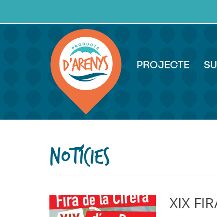
Vés
al
contingut
PROJECTE
SU
NOTÍCIES
XIX FI