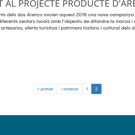
T AL PROJECTE PRODUCTE D'AR
nts dels dos Arenys inicien aquest 2018 una nova campanya 
ferents sectors locals amb l'objectiu de difondre la marca i 
rtesania, oferta turística i patrimoni històric i cultural dels 
« primer
‹ anterior
1
2