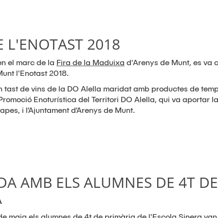
E L'ENOTAST 2018
en el marc de la
Fira de la Maduixa
d'Arenys de Munt, es va ce
unt l'Enotast 2018.
n tast de vins de la DO Alella maridat amb productes de temp
romoció Enoturística del Territori DO Alella, qui va aportar la 
tapes, i l’Ajuntament d’Arenys de Munt.
DA AMB ELS ALUMNES DE 4T DE
A
de maig els alumnes de 4t de primària de l'Escola Sinera van 