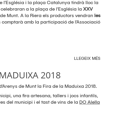
e l’Església i la plaça Catalunya tindrà lloc la
 celebraran a la plaça de l’Església la
XXV
s de Munt. A la Riera els productors vendran
les
i es comptarà amb la participació de l’Associació
LLEGEIX MÉS
SOBRE
XIX
FIRA
 MADUIXA 2018
DE
LA
 d’Arenys de Munt la Fira de la Maduixa 2018.
CIRERA
D'EN
i, una fira artesana, tallers i jocs infantils,
ROCA
s del municipi i el tast de vins de la
DO Alella
A
ARENYS
DE
MUNT