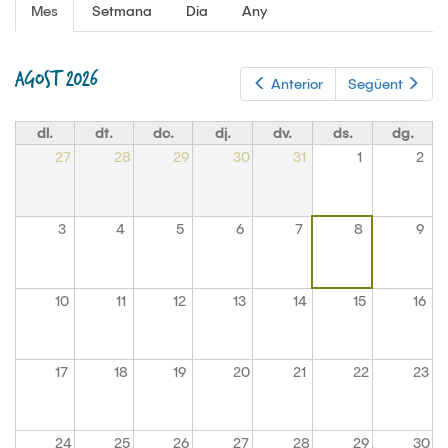
PESTANYES
Mes
(pestanya
Setmana
Dia
Any
activa)
PRIMÀRIES
AGOST 2026
Anterior
Següent
dl.
dt.
dc.
dj.
dv.
ds.
dg.
27
28
29
30
31
1
2
3
4
5
6
7
8
9
10
11
12
13
14
15
16
17
18
19
20
21
22
23
24
25
26
27
28
29
30